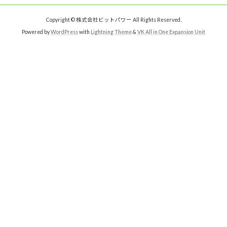
Copyright © 株式会社ビットパワー All Rights Reserved.
Powered by
WordPress
with
Lightning Theme
&
VK All in One Expansion Unit