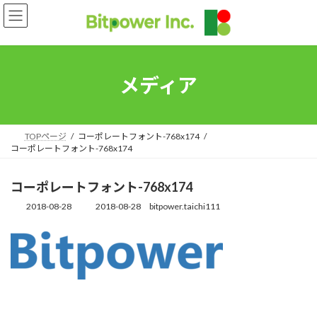
コ
ナ
ン
ビ
テ
ゲ
ン
ー
ツ
シ
へ
ョ
メディア
ス
ン
キ
に
ッ
移
プ
動
TOPページ
コーポレートフォント-768x174
コーポレートフォント-768x174
コーポレートフォント-768x174
2018-08-28
2018-08-28
bitpower.taichi111
最
終
更
新
日
時
: