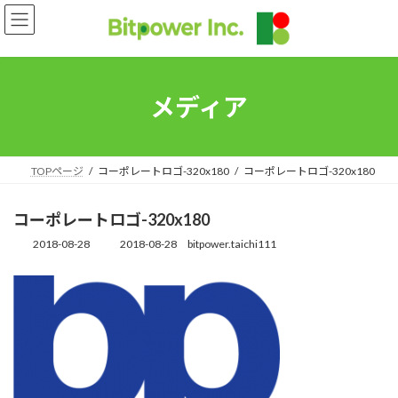
コ
ナ
ン
ビ
テ
ゲ
ン
ー
ツ
シ
へ
ョ
メディア
ス
ン
キ
に
ッ
移
プ
動
TOPページ
コーポレートロゴ-320x180
コーポレートロゴ-320x180
コーポレートロゴ-320x180
2018-08-28
2018-08-28
bitpower.taichi111
最
終
更
新
日
時
: