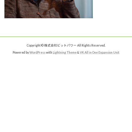
Copyright © 株式会社ビットパワー All Rights Reserved.
Powered by
WordPress
with
Lightning Theme
&
VK All in One Expansion Unit