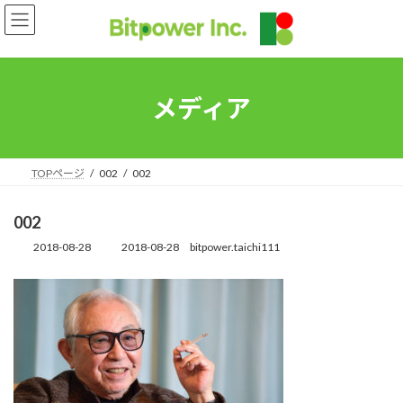
コ
ナ
ン
ビ
テ
ゲ
ン
ー
ツ
シ
へ
ョ
メディア
ス
ン
キ
に
ッ
移
プ
動
TOPページ
002
002
002
2018-08-28
2018-08-28
bitpower.taichi111
最
終
更
新
日
時
: