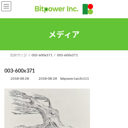
コ
ナ
ン
ビ
テ
ゲ
ン
ー
ツ
シ
へ
ョ
メディア
ス
ン
キ
に
ッ
移
プ
動
TOPページ
003-600x371
003-600x371
003-600x371
2018-08-28
2018-08-28
bitpower.taichi111
最
終
更
新
日
時
: