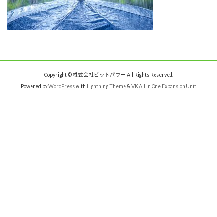
Copyright © 株式会社ビットパワー All Rights Reserved.
Powered by
WordPress
with
Lightning Theme
&
VK All in One Expansion Unit