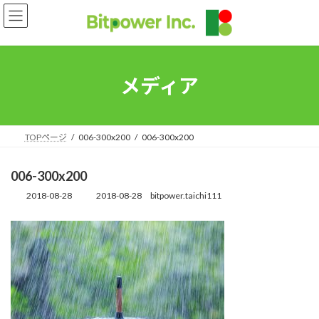
コ
ナ
ン
ビ
テ
ゲ
ン
ー
ツ
シ
へ
ョ
メディア
ス
ン
キ
に
ッ
移
プ
動
TOPページ
006-300x200
006-300x200
006-300x200
2018-08-28
2018-08-28
bitpower.taichi111
最
終
更
新
日
時
: