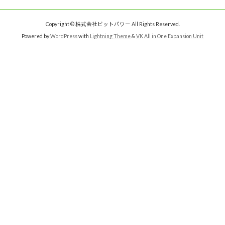
Copyright © 株式会社ビットパワー All Rights Reserved.
Powered by
WordPress
with
Lightning Theme
&
VK All in One Expansion Unit