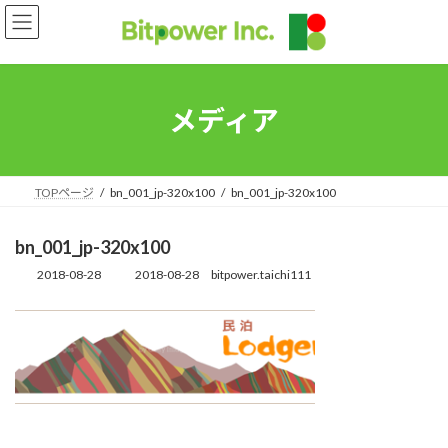
コ
ナ
ン
ビ
テ
ゲ
ン
ー
ツ
シ
へ
ョ
メディア
ス
ン
キ
に
ッ
移
プ
動
TOPページ
bn_001_jp-320x100
bn_001_jp-320x100
bn_001_jp-320x100
2018-08-28
2018-08-28
bitpower.taichi111
最
終
更
新
日
時
: