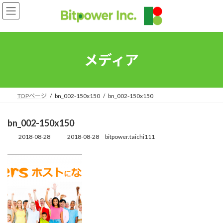
コ
ナ
ン
ビ
テ
ゲ
ン
ー
ツ
シ
へ
ョ
メディア
ス
ン
キ
に
ッ
移
プ
動
TOPページ
bn_002-150x150
bn_002-150x150
bn_002-150x150
2018-08-28
2018-08-28
bitpower.taichi111
最
終
更
新
日
時
: