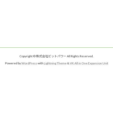
Copyright © 株式会社ビットパワー All Rights Reserved.
Powered by
WordPress
with
Lightning Theme
&
VK All in One Expansion Unit