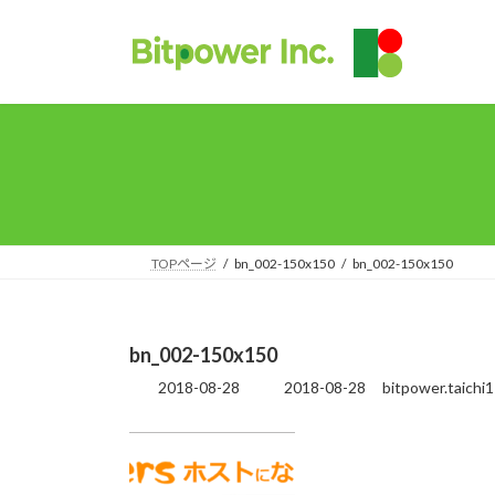
コ
ナ
ン
ビ
テ
ゲ
ン
ー
ツ
シ
へ
ョ
ス
ン
キ
に
ッ
移
プ
動
TOPページ
bn_002-150x150
bn_002-150x150
bn_002-150x150
2018-08-28
2018-08-28
bitpower.taichi
最
終
更
新
日