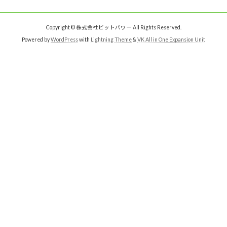
Copyright © 株式会社ビットパワー All Rights Reserved.
Powered by
WordPress
with
Lightning Theme
&
VK All in One Expansion Unit