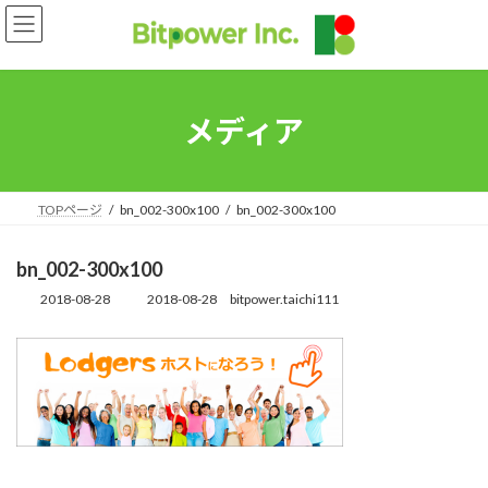
コ
ナ
ン
ビ
テ
ゲ
ン
ー
ツ
シ
へ
ョ
メディア
ス
ン
キ
に
ッ
移
プ
動
TOPページ
bn_002-300x100
bn_002-300x100
bn_002-300x100
2018-08-28
2018-08-28
bitpower.taichi111
最
終
更
新
日
時
: