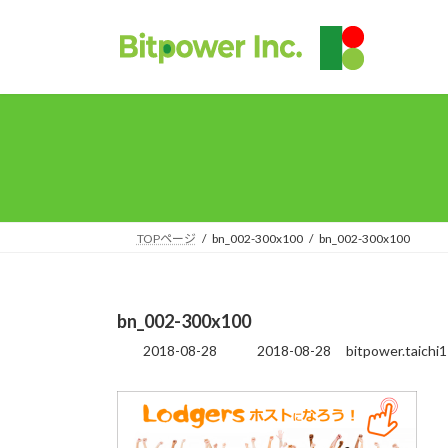
コ
ナ
ン
ビ
テ
ゲ
ン
ー
ツ
シ
へ
ョ
ス
ン
キ
に
ッ
移
プ
動
TOPページ
bn_002-300x100
bn_002-300x100
bn_002-300x100
2018-08-28
2018-08-28
bitpower.taichi
最
終
更
新
日