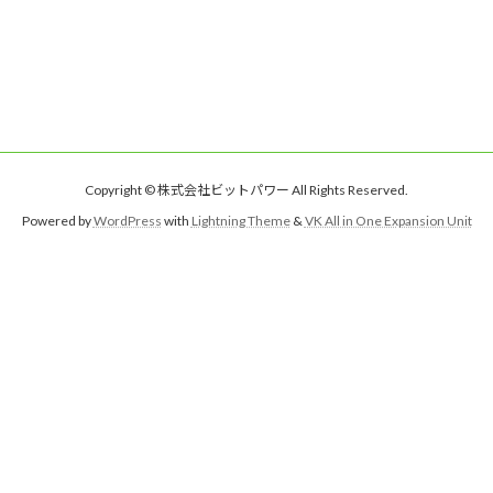
Copyright © 株式会社ビットパワー All Rights Reserved.
Powered by
WordPress
with
Lightning Theme
&
VK All in One Expansion Unit