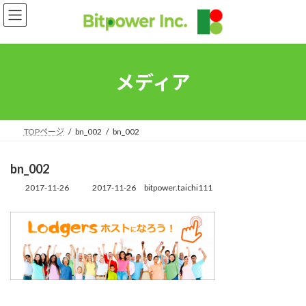
コ
ナ
ン
ビ
テ
ゲ
ン
ー
ツ
シ
へ
ョ
メディア
ス
ン
キ
に
ッ
移
プ
動
TOPページ
bn_002
bn_002
bn_002
2017-11-26
2017-11-26
bitpower.taichi111
最
終
更
新
日
時
: