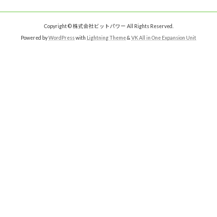
Copyright © 株式会社ビットパワー All Rights Reserved.
Powered by
WordPress
with
Lightning Theme
&
VK All in One Expansion Unit