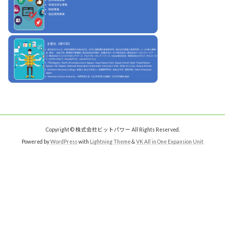
Copyright © 株式会社ビットパワー All Rights Reserved.
Powered by
WordPress
with
Lightning Theme
&
VK All in One Expansion Unit