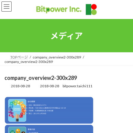
コ
ナ
ン
ビ
テ
ゲ
ン
ー
ツ
シ
へ
ョ
メディア
ス
ン
キ
に
ッ
移
プ
動
TOPページ
company_overview2-300x289
company_overview2-300x289
company_overview2-300x289
2018-08-28
2018-08-28
bitpower.taichi111
最
終
更
新
日
時
: