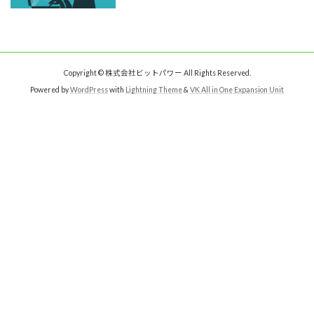
Copyright © 株式会社ビットパワー All Rights Reserved.
Powered by
WordPress
with
Lightning Theme
&
VK All in One Expansion Unit