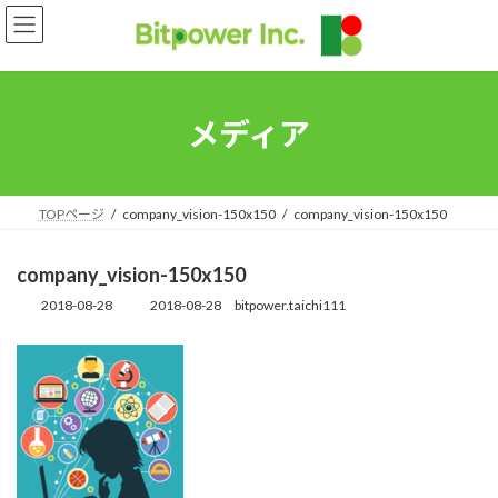
コ
ナ
ン
ビ
テ
ゲ
ン
ー
ツ
シ
へ
ョ
メディア
ス
ン
キ
に
ッ
移
プ
動
TOPページ
company_vision-150x150
company_vision-150x150
company_vision-150x150
2018-08-28
2018-08-28
bitpower.taichi111
最
終
更
新
日
時
: