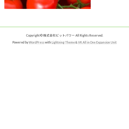
Copyright © 株式会社ビットパワー All Rights Reserved.
Powered by
WordPress
with
Lightning Theme
&
VK All in One Expansion Unit