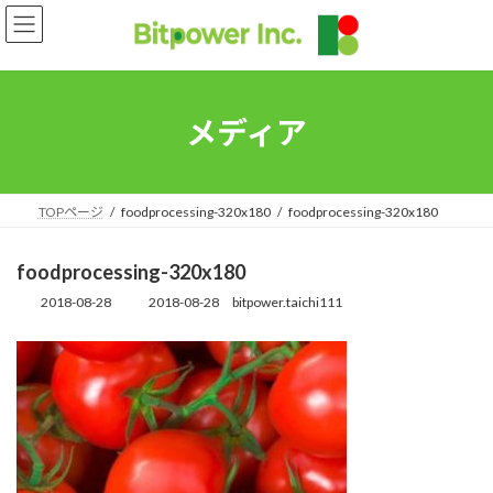
コ
ナ
ン
ビ
テ
ゲ
ン
ー
ツ
シ
へ
ョ
メディア
ス
ン
キ
に
ッ
移
プ
動
TOPページ
foodprocessing-320x180
foodprocessing-320x180
foodprocessing-320x180
2018-08-28
2018-08-28
bitpower.taichi111
最
終
更
新
日
時
: