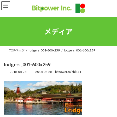
コ
ナ
ン
ビ
テ
ゲ
ン
ー
ツ
シ
へ
ョ
メディア
ス
ン
キ
に
ッ
移
プ
動
TOPページ
lodgers_001-600x259
lodgers_001-600x259
lodgers_001-600x259
2018-08-28
2018-08-28
bitpower.taichi111
最
終
更
新
日
時
: