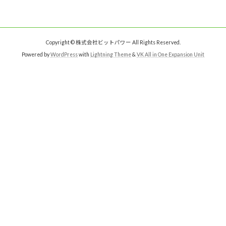
Copyright © 株式会社ビットパワー All Rights Reserved.
Powered by
WordPress
with
Lightning Theme
&
VK All in One Expansion Unit