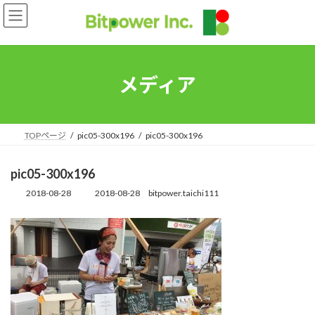
コ
ナ
ン
ビ
テ
ゲ
ン
ー
ツ
シ
へ
ョ
メディア
ス
ン
キ
に
ッ
移
プ
動
TOPページ
pic05-300x196
pic05-300x196
pic05-300x196
2018-08-28
2018-08-28
bitpower.taichi111
最
終
更
新
日
時
: