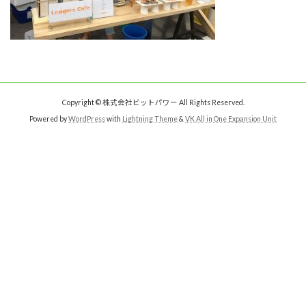
Copyright © 株式会社ビットパワー All Rights Reserved.
Powered by
WordPress
with
Lightning Theme
&
VK All in One Expansion Unit