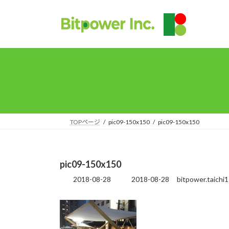
コ
ナ
ン
ビ
テ
ゲ
ン
ー
ツ
シ
へ
ョ
ス
ン
キ
に
ッ
移
プ
動
TOPページ
pic09-150x150
pic09-150x150
pic09-150x150
2018-08-28
2018-08-28
bitpower.taichi
最
終
更
新
日