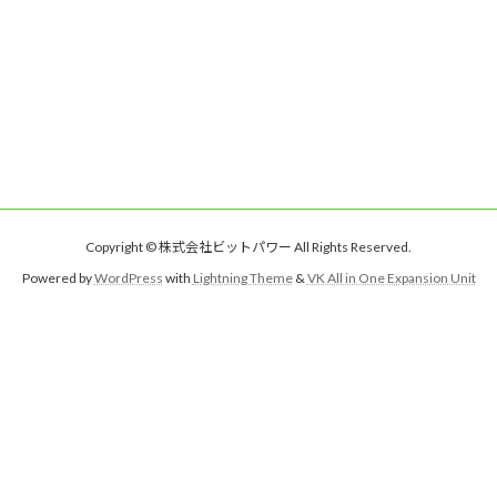
Copyright © 株式会社ビットパワー All Rights Reserved.
Powered by
WordPress
with
Lightning Theme
&
VK All in One Expansion Unit