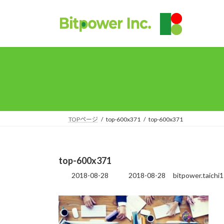
コ
ナ
ン
ビ
テ
ゲ
ン
ー
ツ
シ
へ
ョ
ス
ン
キ
に
ッ
移
プ
動
TOPページ
top-600x371
top-600x371
top-600x371
2018-08-28
2018-08-28
bitpower.taichi
最
終
更
新
日