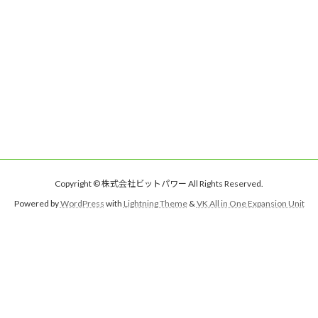
Copyright © 株式会社ビットパワー All Rights Reserved.
Powered by
WordPress
with
Lightning Theme
&
VK All in One Expansion Unit