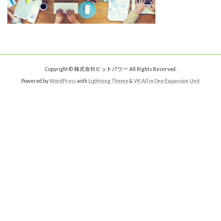
Copyright © 株式会社ビットパワー All Rights Reserved.
Powered by
WordPress
with
Lightning Theme
&
VK All in One Expansion Unit