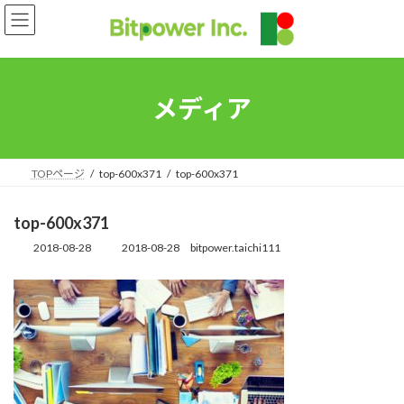
コ
ナ
ン
ビ
テ
ゲ
ン
ー
ツ
シ
へ
ョ
メディア
ス
ン
キ
に
ッ
移
プ
動
TOPページ
top-600x371
top-600x371
top-600x371
2018-08-28
2018-08-28
bitpower.taichi111
最
終
更
新
日
時
: